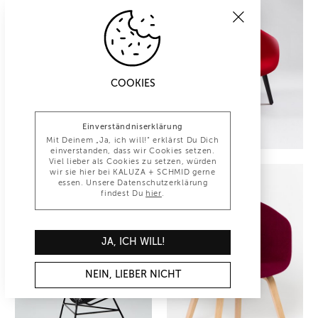
COOKIES
Einverständniserklärung
Mit Deinem „Ja, ich will!“ erklärst Du Dich
einverstanden, dass wir Cookies setzen.
Viel lieber als Cookies zu setzen, würden
wir sie hier bei KALUZA + SCHMID gerne
essen. Unsere Datenschutzerklärung
findest Du
hier
.
JA, ICH WILL!
NEIN, LIEBER NICHT