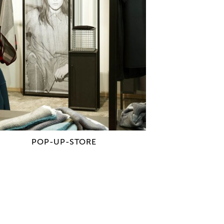
In Berlin-Mitte oder Marrakesch.
ch Ihren Wünschen und Ihrem Budget.
stellen Moodboards. Zeichnen
 und rendern. Präsentieren und
zept gefällt, geht es erst richtig
 Projektmanagerinnen,
n und Tischler ihre Köpfe zusammen.
anung, den Auf- und Abbau ... Aber
r sind nicht nur Planer. Wir machen
ttung am liebsten sofort um.
ividuelle Möbelstücke auch. Und vor
POP-UP-STORE
signerinnen und Designer, die Ihre
on der ersten Skizze bis zum letzten
ior Design in Berlin
oder innovative
 für das Restaurant
.
. Temporäre Installationen oder
, Wohnungen oder spezielle Events.