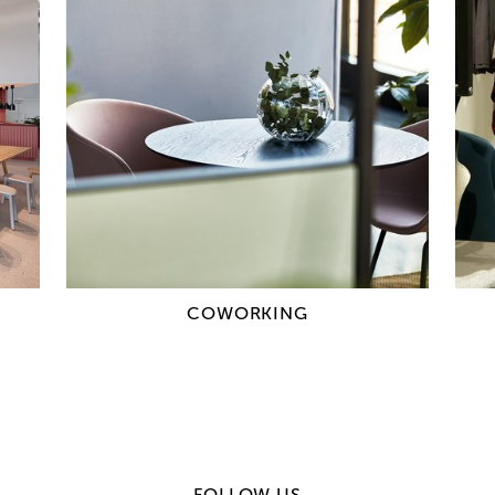
und Gärten. Manchmal auch Flughäfen. 
Wir besichtigen Locations. Fragen na
Wählen Farben und Materialien aus. Er
Grundrisse und Ansichten. Illustrieren
erklären. Und wenn Ihnen unser Raumkon
los. Stecken unsere Interior Designer,
Veranstaltungstechniker, Grafikerinne
Kümmern wir uns um die Produktionspl
das ist schon eine andere Leistung. Wi
auch gern. Und setzen Ihre Innenaussta
Perfekte Beleuchtung – haben wir. Ind
COWORKING
allem haben wir talentierte Interior De
Visionen Wirklichkeit werden lassen. V
Schliff, wir verstehen Räume. Ob
Inter
Konzepte für Ihr neues
Interior Design
Wir schaffen einzigartige Atmosphären
dauerhafte Lösungen. Für Büros, Läden