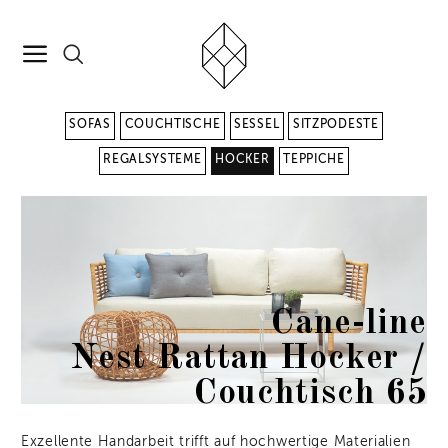
SOFAS
COUCHTISCHE
SESSEL
SITZPODESTE
REGALSYSTEME
HOCKER
TEPPICHE
Cane-line
Nest Rattan Hocker /
Couchtisch 65
Exzellente Handarbeit trifft auf hochwertige Materialien