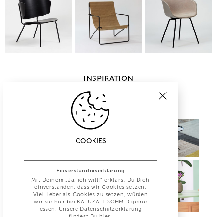
INSPIRATION
COOKIES
Einverständniserklärung
Mit Deinem „Ja, ich will!“ erklärst Du Dich
einverstanden, dass wir Cookies setzen.
Viel lieber als Cookies zu setzen, würden
wir sie hier bei KALUZA + SCHMID gerne
essen. Unsere Datenschutzerklärung
findest Du
hier
.