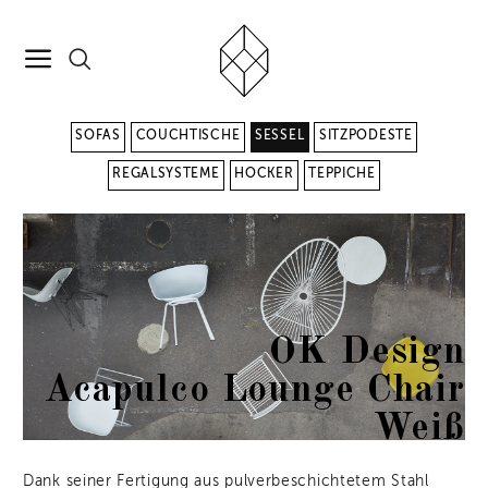
SOFAS
COUCHTISCHE
SESSEL
SITZPODESTE
REGALSYSTEME
HOCKER
TEPPICHE
OK Design
Acapulco Lounge Chair
Weiß
Dank seiner Fertigung aus pulverbeschichtetem Stahl