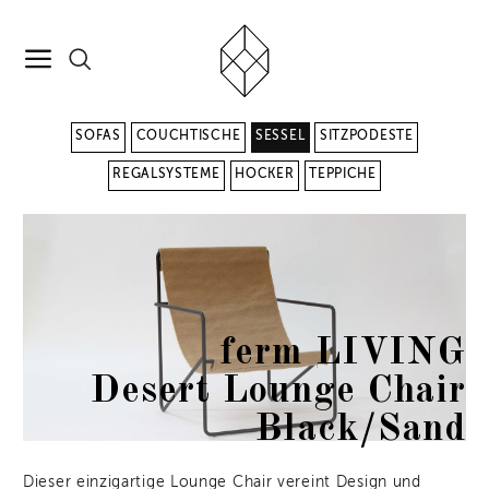
SOFAS
COUCHTISCHE
SESSEL
SITZPODESTE
REGALSYSTEME
HOCKER
TEPPICHE
ferm LIVING
Desert Lounge Chair
Black/Sand
Dieser einzigartige Lounge Chair vereint Design und