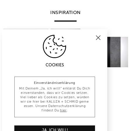
INSPIRATION
COOKIES
Einverständniserklärung
Mit Deinem „Ja, ich will!“ erklärst Du Dich
einverstanden, dass wir Cookies setzen.
Viel lieber als Cookies zu setzen, würden
wir sie hier bei KALUZA + SCHMID gerne
essen. Unsere Datenschutzerklärung
findest Du
hier
.
INFO@KALUZA-SCHMID.DE
JA, ICH WILL!