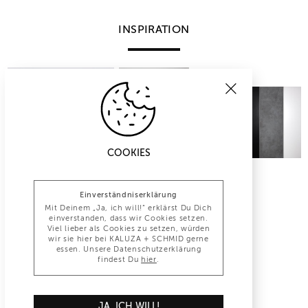
INSPIRATION
COOKIES
Einverständniserklärung
Mit Deinem „Ja, ich will!“ erklärst Du Dich
einverstanden, dass wir Cookies setzen.
Viel lieber als Cookies zu setzen, würden
wir sie hier bei KALUZA + SCHMID gerne
essen. Unsere Datenschutzerklärung
findest Du
hier
.
INFO@KALUZA-SCHMID.DE
JA, ICH WILL!