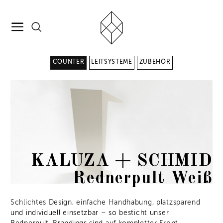
COUNTER
LEITSYSTEME
ZUBEHÖR
KALUZA + SCHMID
Rednerpult Weiß
Schlichtes Design, einfache Handhabung, platzsparend
und individuell einsetzbar – so besticht unser