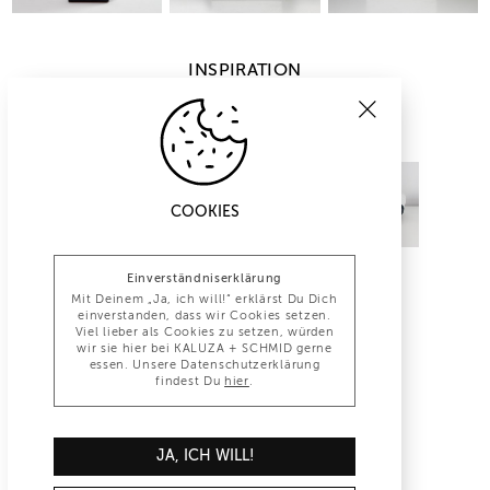
INSPIRATION
COOKIES
Einverständniserklärung
Mit Deinem „Ja, ich will!“ erklärst Du Dich
einverstanden, dass wir Cookies setzen.
Viel lieber als Cookies zu setzen, würden
wir sie hier bei KALUZA + SCHMID gerne
essen. Unsere Datenschutzerklärung
findest Du
hier
.
INFO@KALUZA-SCHMID.DE
JA, ICH WILL!
+49 (0)30 847 1277 0