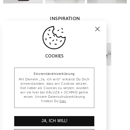
INSPIRATION
COOKIES
Einverständniserklärung
Mit Deinem „Ja, ich will!“ erklärst Du Dich
einverstanden, dass wir Cookies setzen.
Viel lieber als Cookies zu setzen, würden
wir sie hier bei KALUZA + SCHMID gerne
essen. Unsere Datenschutzerklärung
findest Du
hier
.
INFO@KALUZA-SCHMID.DE
JA, ICH WILL!
+49 (0)30 847 1277 0