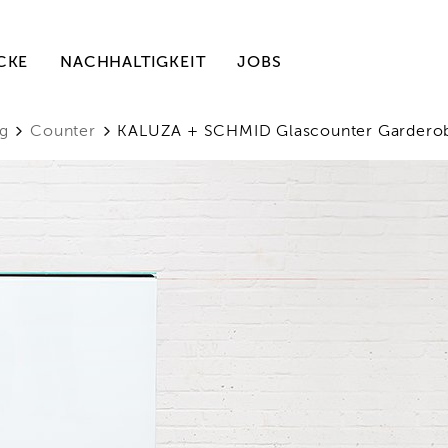
CKE
NACHHALTIGKEIT
JOBS
g
Counter
KALUZA + SCHMID Glascounter Gardero