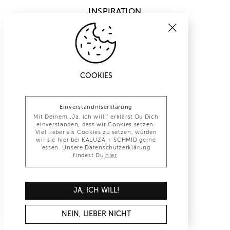
INSPIRATION
COOKIES
Einverständniserklärung
Mit Deinem „Ja, ich will!“ erklärst Du Dich
einverstanden, dass wir Cookies setzen.
Viel lieber als Cookies zu setzen, würden
wir sie hier bei KALUZA + SCHMID gerne
essen. Unsere Datenschutzerklärung
findest Du
hier
.
INFO@KALUZA-SCHMID.DE
JA, ICH WILL!
+49 (0)30 847 1277 0
NEIN, LIEBER NICHT