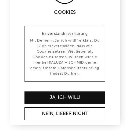
COOKIES
Einverständniserklärung
Mit Deinem „Ja, ich will!“ erklärst Du
Dich einverstanden, dass wir
Cookies setzen. Viel lieber als
Cookies zu setzen, würden wir sie
hier bei KALUZA + SCHMID gerne
essen. Unsere Datenschutzerklärung
findest Du
hier
.
JA, ICH WILL!
NEIN, LIEBER NICHT