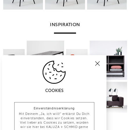
INSPIRATION
COOKIES
Einverständniserklärung
Mit Deinem „Ja, ich will!“ erklärst Du Dich
einverstanden, dass wir Cookies setzen.
Viel lieber als Cookies zu setzen, würden
wir sie hier bei KALUZA + SCHMID gerne