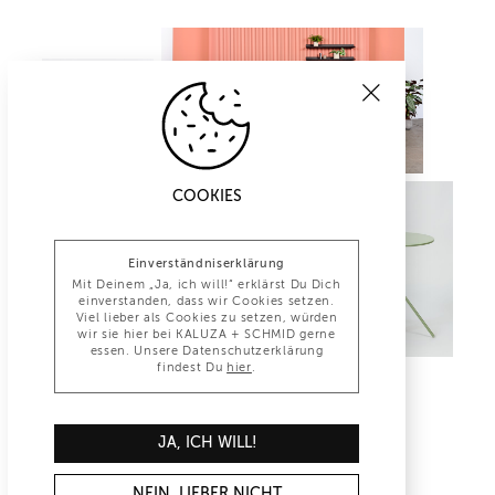
COOKIES
Einverständniserklärung
Mit Deinem „Ja, ich will!“ erklärst Du Dich
einverstanden, dass wir Cookies setzen.
Viel lieber als Cookies zu setzen, würden
wir sie hier bei KALUZA + SCHMID gerne
essen. Unsere Datenschutzerklärung
findest Du
hier
.
INFO@KALUZA-SCHMID.DE
JA, ICH WILL!
+49 (0)30 847 1277 0
NEIN, LIEBER NICHT