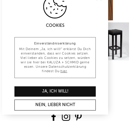
COOKIES
Einverständniserklärung
Mit Deinem „Ja, ich will!“ erklärst Du Dich
einverstanden, dass wir Cookies setzen.
Viel lieber als Cookies zu setzen, würden
wir sie hier bei KALUZA + SCHMID gerne
essen. Unsere Datenschutzerklärung
findest Du
hier
.
INFO@KALUZA-SCHMID.DE
JA, ICH WILL!
+49 (0)30 847 1277 0
NEIN, LIEBER NICHT