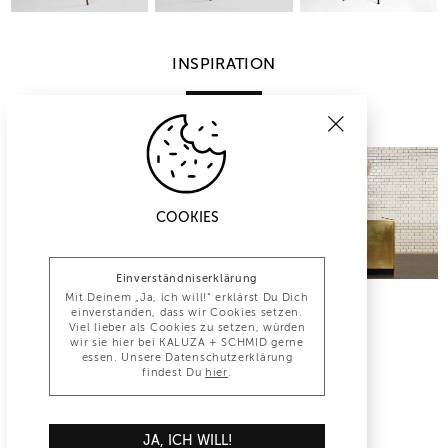
INSPIRATION
COOKIES
Einverständniserklärung
Mit Deinem „Ja, ich will!“ erklärst Du Dich
einverstanden, dass wir Cookies setzen.
Viel lieber als Cookies zu setzen, würden
wir sie hier bei KALUZA + SCHMID gerne
essen. Unsere Datenschutzerklärung
findest Du
hier
.
INFO@KALUZA-SCHMID.DE
JA, ICH WILL!