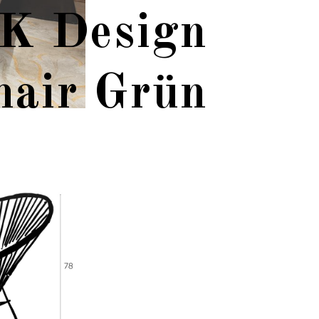
K Design
hair Grün