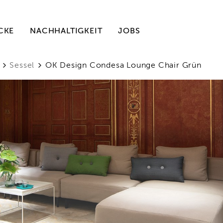
CKE
NACHHALTIGKEIT
JOBS
Sessel
OK Design Condesa Lounge Chair Grün