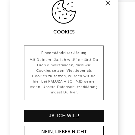
COOKIES
Einverständniserklärung
Mit Deinem „Ja, ich will!“ erklärst Du
Dich einverstanden, dass wir
Cookies setzen. Viel lieber als
Cookies zu setzen, würden wir sie
hier bei KALUZA + SCHMID gerne
essen. Unsere Datenschutzerklärung
findest Du
hier
.
JA, ICH WILL!
NEIN, LIEBER NICHT