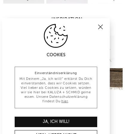
INSPIRATION
COOKIES
Einverständniserklärung
Mit Deinem „Ja, ich will!“ erklärst Du Dich
einverstanden, dass wir Cookies setzen.
Viel lieber als Cookies zu setzen, würden
wir sie hier bei KALUZA + SCHMID gerne
essen. Unsere Datenschutzerklärung
findest Du
hier
.
INFO@KALUZA-SCHMID.DE
JA, ICH WILL!
+49 (0)30 847 1277 0